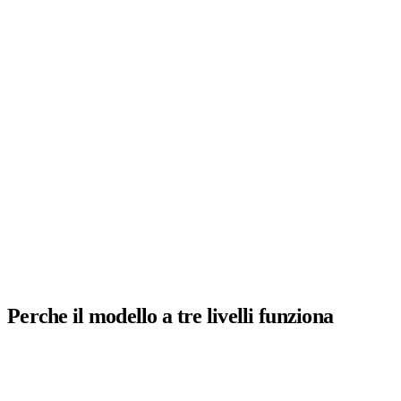
Direzione
Full Access
Amministrazione
Finance Docs
Supporto
CRM Only
Perche il modello a tre livelli funziona