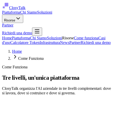
ClosyTalk
Piattaforma
Chi Siamo
Soluzioni
Risorse
Partner
Richiedi una demo
Home
Piattaforma
Chi Siamo
Soluzioni
Risorse
Come funziona
Casi
d'uso
Calcolatore Token
Infrastruttura
News
Partner
Richiedi una demo
Home
Come Funziona
Come Funziona
Tre livelli, un'unica piattaforma
ClosyTalk organizza l'AI aziendale in tre livelli complementari: dove
si lavora, dove si costruisce e dove si governa.
01
Livello Utente