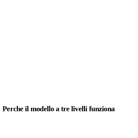
Direzione
Full Access
Amministrazione
Finance Docs
Supporto
CRM Only
Perche il modello a tre livelli funziona