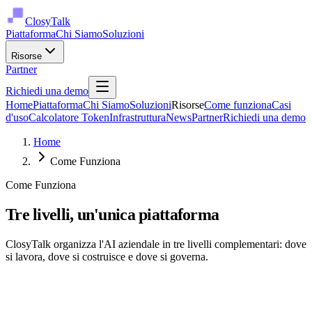
ClosyTalk
Piattaforma
Chi Siamo
Soluzioni
Risorse
Partner
Richiedi una demo
Home
Piattaforma
Chi Siamo
Soluzioni
Risorse
Come funziona
Casi
d'uso
Calcolatore Token
Infrastruttura
News
Partner
Richiedi una demo
Home
Come Funziona
Come Funziona
Tre livelli, un'unica piattaforma
ClosyTalk organizza l'AI aziendale in tre livelli complementari: dove
si lavora, dove si costruisce e dove si governa.
01
Livello Utente