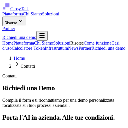
ClosyTalk
Piattaforma
Chi Siamo
Soluzioni
Risorse
Partner
Richiedi una demo
Home
Piattaforma
Chi Siamo
Soluzioni
Risorse
Come funziona
Casi
d'uso
Calcolatore Token
Infrastruttura
News
Partner
Richiedi una demo
Home
Contatti
Contatti
Richiedi una Demo
Compila il form e ti ricontattiamo per una demo personalizzata
focalizzata sui tuoi processi aziendali.
Porta l'AI in azienda. Alle tue condizioni.