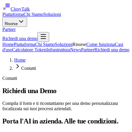
ClosyTalk
Piattaforma
Chi Siamo
Soluzioni
Risorse
Partner
Richiedi una demo
Home
Piattaforma
Chi Siamo
Soluzioni
Risorse
Come funziona
Casi
d'uso
Calcolatore Token
Infrastruttura
News
Partner
Richiedi una demo
Home
Contatti
Contatti
Richiedi una Demo
Compila il form e ti ricontattiamo per una demo personalizzata
focalizzata sui tuoi processi aziendali.
Porta l'AI in azienda. Alle tue condizioni.