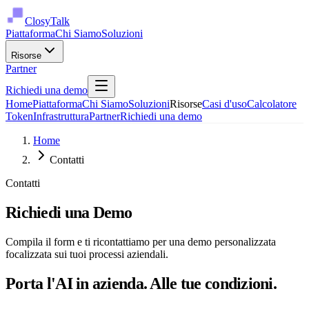
ClosyTalk
Piattaforma
Chi Siamo
Soluzioni
Risorse
Partner
Richiedi una demo
Home
Piattaforma
Chi Siamo
Soluzioni
Risorse
Casi d'uso
Calcolatore
Token
Infrastruttura
Partner
Richiedi una demo
Home
Contatti
Contatti
Richiedi una Demo
Compila il form e ti ricontattiamo per una demo personalizzata
focalizzata sui tuoi processi aziendali.
Porta l'AI in azienda. Alle tue condizioni.