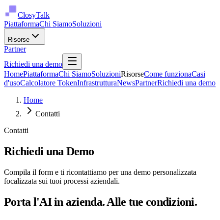
ClosyTalk
Piattaforma
Chi Siamo
Soluzioni
Risorse
Partner
Richiedi una demo
Home
Piattaforma
Chi Siamo
Soluzioni
Risorse
Come funziona
Casi
d'uso
Calcolatore Token
Infrastruttura
News
Partner
Richiedi una demo
Home
Contatti
Contatti
Richiedi una Demo
Compila il form e ti ricontattiamo per una demo personalizzata
focalizzata sui tuoi processi aziendali.
Porta l'AI in azienda. Alle tue condizioni.