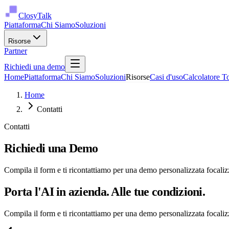
ClosyTalk
Piattaforma
Chi Siamo
Soluzioni
Risorse
Partner
Richiedi una demo
Home
Piattaforma
Chi Siamo
Soluzioni
Risorse
Casi d'uso
Calcolatore T
Home
Contatti
Contatti
Richiedi una Demo
Compila il form e ti ricontattiamo per una demo personalizzata focalizz
Porta l'AI in azienda. Alle tue condizioni.
Compila il form e ti ricontattiamo per una demo personalizzata focalizz