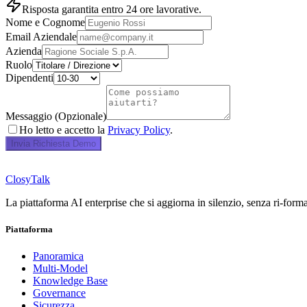
Risposta garantita entro 24 ore lavorative.
Nome e Cognome
Email Aziendale
Azienda
Ruolo
Dipendenti
Messaggio (Opzionale)
Ho letto e accetto la
Privacy Policy
.
Invia Richiesta Demo
ClosyTalk
La piattaforma AI enterprise che si aggiorna in silenzio, senza ri-form
Piattaforma
Panoramica
Multi-Model
Knowledge Base
Governance
Sicurezza